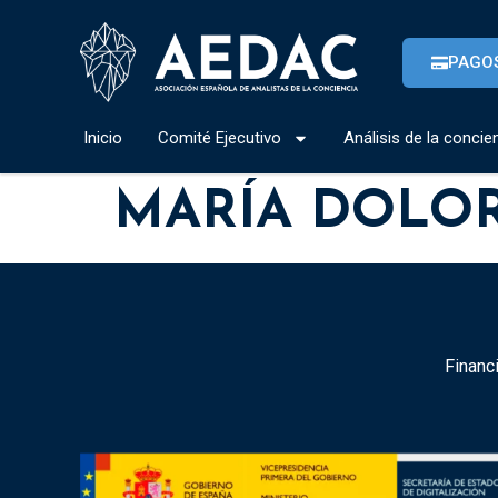
PAGO
Inicio
Comité Ejecutivo
Análisis de la concie
MARÍA DOLO
Financi