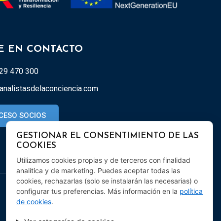
E EN CONTACTO
29 470 300
analistasdelaconciencia.com
CESO SOCIOS
GESTIONAR EL CONSENTIMIENTO DE LAS
COOKIES
Utilizamos cookies propias y de terceros con finalidad
analítica y de marketing. Puedes aceptar todas las
cookies, rechazarlas (solo se instalarán las necesarias) o
configurar tus preferencias. Más información en la
política
de cookies
.